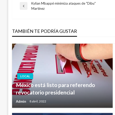
Kylian Mbappé minimiza ataques de "Dibu"
Navegación
Entrada
Martínez
anterior
de
TAMBIÉN TE PODRÍA GUSTAR
entradas
LOCAL
México está listo para referendo
revocatorio presidencial
Admin
8 abril, 2022