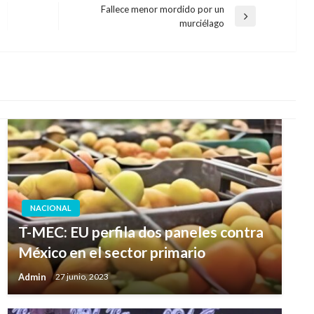
Fallece menor mordido por un
Entrada
murciélago
siguiente
NACIONAL
T-MEC: EU perfila dos paneles contra
México en el sector primario
Admin
27 junio, 2023