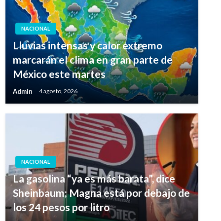
NACIONAL
Lluvias intensas y calor extremo
marcarán el clima en gran parte de
México este martes
Admin
4 agosto, 2026
NACIONAL
La gasolina “ya es más barata”, dice
Sheinbaum; Magna está por debajo de
los 24 pesos por litro