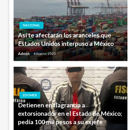
NACIONAL
Así te afectarán los aranceles que
Estados Unidos interpuso a México
Admin
4 marzo, 2025
EDOMEX
Detienen en flagrancia a
extorsionador en el Estado de México;
pedía 100 mil pesos a su exjefe