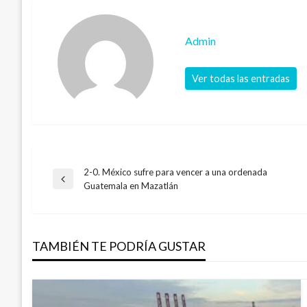
Admin
Ver todas las entradas
2-0. México sufre para vencer a una ordenada
Navegación
Entrada
Guatemala en Mazatlán
anterior
de
TAMBIÉN TE PODRÍA GUSTAR
entradas