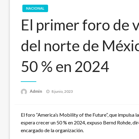
NACIONAL
El primer foro de 
del norte de Méxi
50 % en 2024
Publicado
Admin
8 junio, 2023
en
El foro “America’s Mobility of the Future”, que impulsa la
espera crecer un 50 % en 2024, expuso Bernd Rohde, dir
encargado de la organización.