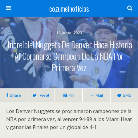
cozumelnoticias
13 Junio, 2023
¡Increíble! Nuggets De Denver Hace Historia
Al Coronarse Campeón De La NBA Por
Primera Vez
Share
Tweet
Pin
Mail
SMS
Los Denver Nuggets se proclamaron campeones de la
NBA por primera vez, al vencer 94-89 a los Miami Heat
y ganar las Finales por un global de 4-1.