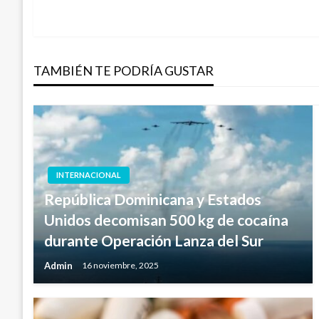
anterior
de
entradas
TAMBIÉN TE PODRÍA GUSTAR
INTERNACIONAL
República Dominicana y Estados
Unidos decomisan 500 kg de cocaína
durante Operación Lanza del Sur
Admin
16 noviembre, 2025