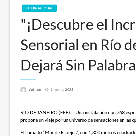
INTERNACIONAL
"¡Descubre el Incr
Sensorial en Río d
Dejará Sin Palabra
Publicado
Admin
14 junio, 2023
en
RÍO DE JANEIRO (EFE).— Una instalación con 768 espejos
propone un viaje por un universo de sensaciones en las q
El llamado “Mar de Espejos”, con 1,300 metros cuadrados