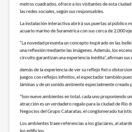
metros cuadrados, ofrece a los visitantes de esta ciudad
las redes sociales, según sus responsables.
La instalación interactiva abrirá sus puertas al público
acuario marino de Suramérica con sus cerca de 2,000 ej
“La novedad presenta un concepto inspirado en las bellez
una reflexión mediante las imágenes. Además, los escen
circuito garantizan una experiencia inédita”, afirman sus
demás de la experiencia de ver su reflejo fiel o distorsio
juegos con reflejos infinitos, el espectador también pue
láminas y de un sonido ambiente especialmente creado p
“Son nueve ambientes en total, cada uno proponiendo una
atracción es un verdadero regalo para la ciudad de Río 
Negocios del Grupo Cataratas, el conglomerado turístico
Los ambientes traen referencias a los glaciares, al atarde
los edificios.