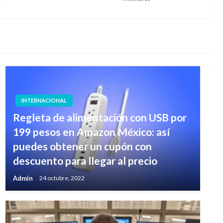
siguiente
INTERNACIONAL
Regleta de alimentación con USB por
199 pesos en Amazon México: así
puedes obtener un cupón con
descuento para llegar al precio
Admin
24 octubre, 2022