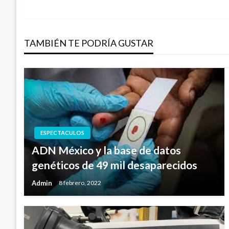
de
entradas
TAMBIÉN TE PODRÍA GUSTAR
ESPECTACULOS
ADN México y la base de datos
genéticos de 49 mil desaparecidos
Admin
8 febrero, 2022