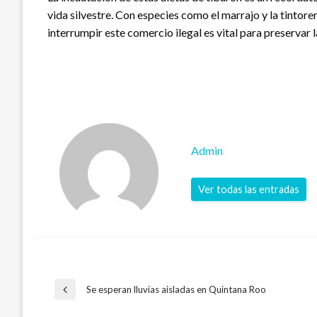
vida silvestre. Con especies como el marrajo y la tintor
interrumpir este comercio ilegal es vital para preservar 
Admin
Ver todas las entradas
Navegación
Se esperan lluvias aisladas en Quintana Roo
Entrada
anterior