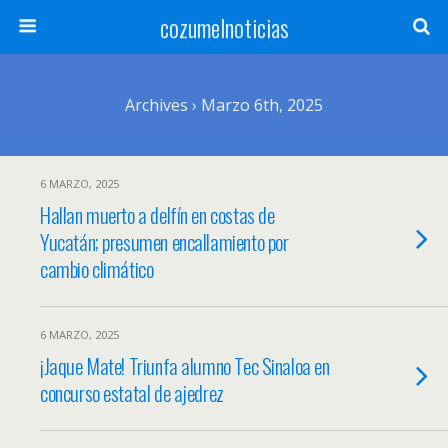
cozumelnoticias
Archives › Marzo 6th, 2025
6 MARZO, 2025
Hallan muerto a delfín en costas de
Yucatán; presumen encallamiento por
cambio climático
6 MARZO, 2025
¡Jaque Mate! Triunfa alumno Tec Sinaloa en
concurso estatal de ajedrez