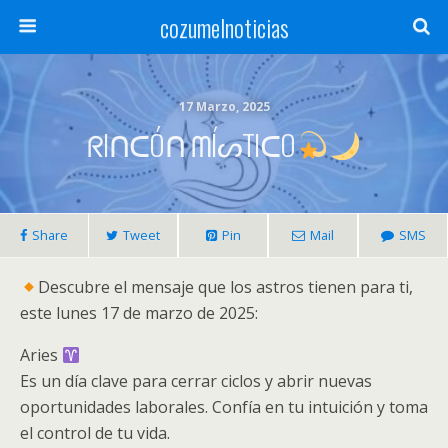
cozumelnoticias
17 Marzo, 2025
ᖇIᑎᑕÓᑎ ᗰÍᔕTIᑕO
Share
Tweet
Pin
Mail
SMS
Descubre el mensaje que los astros tienen para ti,
este lunes 17 de marzo de 2025:
Aries
Es un día clave para cerrar ciclos y abrir nuevas
oportunidades laborales. Confía en tu intuición y toma
el control de tu vida.