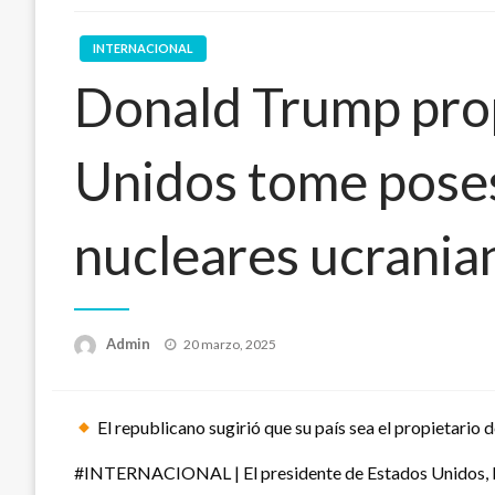
INTERNACIONAL
Donald Trump pro
Unidos tome poses
nucleares ucrania
Publicado
Admin
20 marzo, 2025
en
El republicano sugirió que su país sea el propietario d
#INTERNACIONAL | El presidente de Estados Unidos, Do