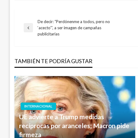
De decir: “Perdónenme a todos, pero no
Navegación
‘acecto’”, a ser imagen de campañas
Entrada
publicitarias
anterior
de
entradas
TAMBIÉN TE PODRÍA GUSTAR
INTERNACIONAL
UE advierte a Trump medidas
recíprocas por aranceles; Macron pide
firmeza