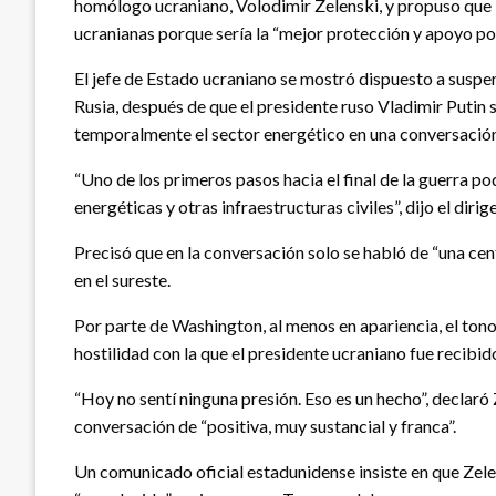
homólogo ucraniano, Volodimir Zelenski, y propuso que 
ucranianas porque sería la “mejor protección y apoyo pos
El jefe de Estado ucraniano se mostró dispuesto a suspen
Rusia, después de que el presidente ruso Vladimir Putin
temporalmente el sector energético en una conversació
“Uno de los primeros pasos hacia el final de la guerra po
energéticas y otras infraestructuras civiles”, dijo el dirig
Precisó que en la conversación solo se habló de “una cent
en el sureste.
Por parte de Washington, al menos en apariencia, el ton
hostilidad con la que el presidente ucraniano fue recib
“Hoy no sentí ninguna presión. Eso es un hecho”, declaró Z
conversación de “positiva, muy sustancial y franca”.
Un comunicado oficial estadunidense insiste en que Zele