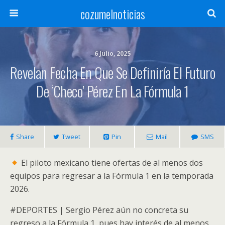
cozumelnoticias
6 Julio, 2025
Revelan Fecha En Que Se Definiría El Futuro
De ‘Checo’ Pérez En La Fórmula 1
Share
Tweet
Pin
Mail
SMS
El piloto mexicano tiene ofertas de al menos dos
equipos para regresar a la Fórmula 1 en la temporada
2026.
#DEPORTES | Sergio Pérez aún no concreta su
regreso a la Fórmula 1, pues hay interés de al menos