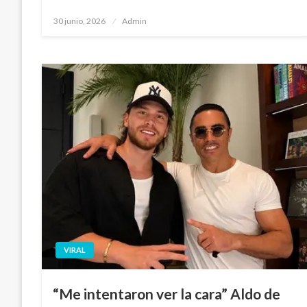
Publicado
30 junio, 2026
Admin
en
VIRAL
“Me intentaron ver la cara” Aldo de