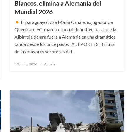
Blancos, elimina a Alemania del
Mundial 2026
El paraguayo José María Canale, exjugador de
Querétaro FC, marcó el penal definitivo para que la
Albirroja dejara fuera a Alemania en una dramática
tanda desde los once pasos #DEPORTES | En una
de las mayores sorpresas del…
Publicado
30 junio, 2026
Admin
en