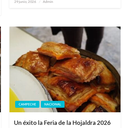
Publicado
29 junio, 2026
Admin
en
CAMPECHE
NACIONAL
Un éxito la Feria de la Hojaldra 2026