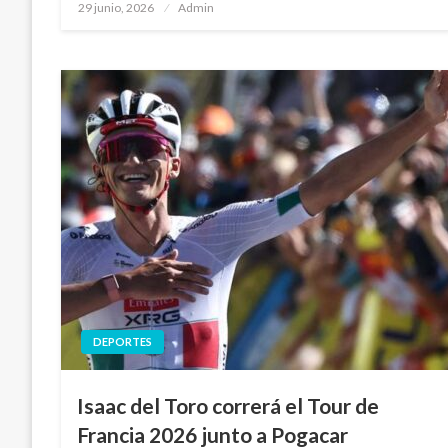
Publicado
29 junio, 2026
Admin
en
DEPORTES
Isaac del Toro correrá el Tour de
Francia 2026 junto a Pogacar