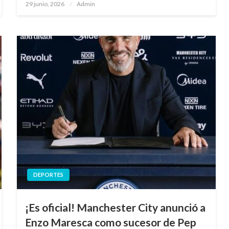
Publicado
29 junio, 2026
Admin
en
DEPORTES
¡Es oficial! Manchester City anunció a
Enzo Maresca como sucesor de Pep