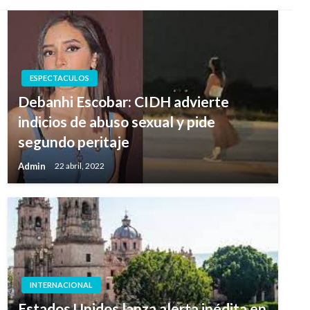
ESPECTACULOS
Debanhi Escobar: CIDH advierte
indicios de abuso sexual y pide
segundo peritaje
Admin
22 abril, 2022
INTERNACIONAL
Estados Unidos lanza alerta inédita en