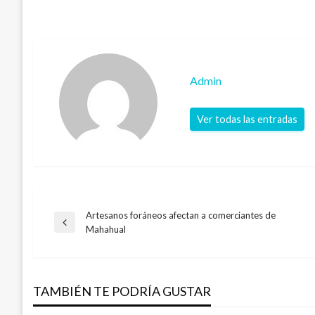
Admin
Ver todas las entradas
Artesanos foráneos afectan a comerciantes de
Navegación
Entrada
Mahahual
anterior
de
TAMBIÉN TE PODRÍA GUSTAR
entradas