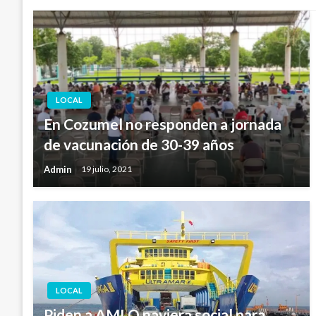
LOCAL
En Cozumel no responden a jornada
de vacunación de 30-39 años
Admin
19 julio, 2021
LOCAL
Piden a AMLO naviera social para