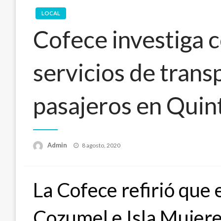
LOCAL
Cofece investiga 
servicios de trans
pasajeros en Quin
Publicado
Admin
8 agosto, 2020
en
La Cofece refirió que 
Cozumel e Isla Mujeres