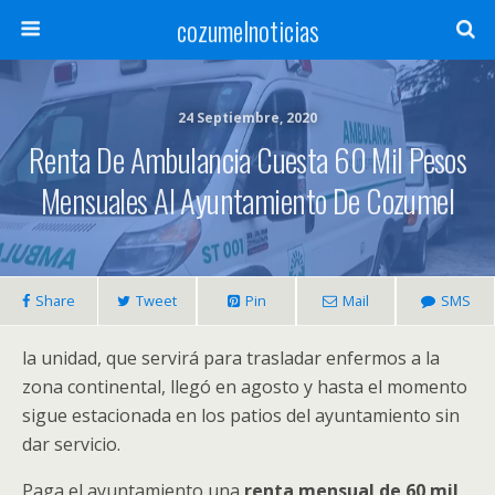
cozumelnoticias
24 Septiembre, 2020
Renta De Ambulancia Cuesta 60 Mil Pesos
Mensuales Al Ayuntamiento De Cozumel
Share
Tweet
Pin
Mail
SMS
la unidad, que servirá para trasladar enfermos a la
zona continental, llegó en agosto y hasta el momento
sigue estacionada en los patios del ayuntamiento sin
dar servicio.
Paga el ayuntamiento una
renta mensual de 60 mil