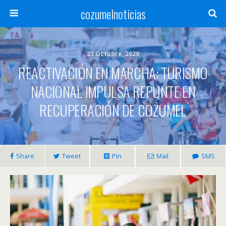
cozumelnoticias
23 Octubre, 2020
REACTIVACIÓN EN MARCHA: TURISMO
NACIONAL IMPULSA REPUNTE EN
RECUPERACIÓN DE COZUMEL
Share
Tweet
Pin
Mail
SMS