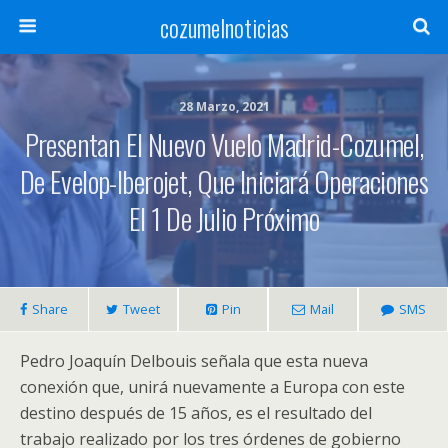
cozumelnoticias
28 Marzo, 2021
Presentan El Nuevo Vuelo Madrid-Cozumel,
De Evelop-Iberojet, Que Iniciará Operaciones
El 1 De Julio Próximo
Share
Tweet
Pin
Mail
SMS
Pedro Joaquín Delbouis señala que esta nueva
conexión que, unirá nuevamente a Europa con este
destino después de 15 años, es el resultado del
trabajo realizado por los tres órdenes de gobierno