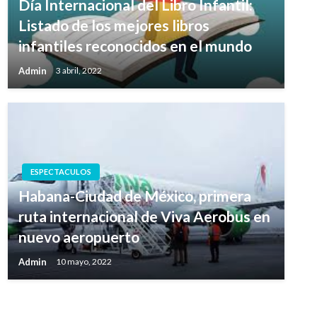
Día Internacional del Libro Infantil:
Listado de los mejores libros
infantiles reconocidos en el mundo
Admin
3 abril, 2022
ESPECTACULOS
Habana-Ciudad de México, primera
ruta internacional de Viva Aerobus en
nuevo aeropuerto
Admin
10 mayo, 2022