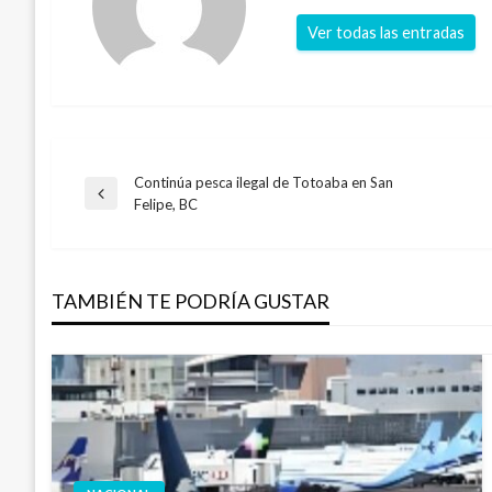
Ver todas las entradas
Continúa pesca ilegal de Totoaba en San
Navegación
Entrada
Felipe, BC
anterior
de
TAMBIÉN TE PODRÍA GUSTAR
entradas