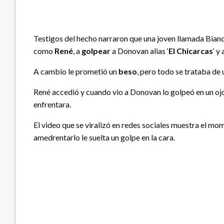
Testigos del hecho narraron que una joven llamada Bian
como
René
, a
golpear
a Donovan alias ‘
El Chicarcas
‘ y
A cambio le prometió un
beso
, pero todo se trataba de 
René accedió y cuando vio a Donovan lo golpeó en un ojo 
enfrentara.
El video que se viralizó en redes sociales muestra el mom
amedrentarlo le suelta un golpe en la cara.