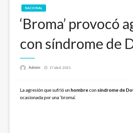
NACIONAL
‘Broma’ provocó a
con síndrome de 
Publicado
Admin
17 abril, 2021
en
La agresión que sufrió un
hombre
con
síndrome de D
ocasionada por una ‘broma’.