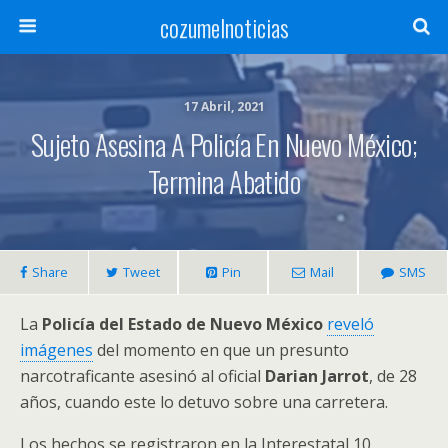
cozumelnoticias
17 Abril, 2021
Sujeto Asesina A Policía En Nuevo México;
Termina Abatido
Share
Tweet
Pin
Mail
SMS
La
Policía del Estado de Nuevo México
reveló
imágenes
del momento en que un presunto
narcotraficante asesinó al oficial
Darian Jarrot
, de 28
años, cuando este lo detuvo sobre una carretera.
Los hechos se registraron en la Interestatal 10,