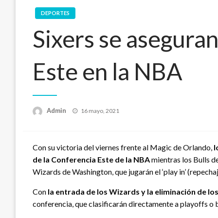
DEPORTES
Sixers se aseguran
Este en la NBA
Publicado
Admin
16 mayo, 2021
en
Con su victoria del viernes frente al Magic de Orlando,
l
de la Conferencia Este de la NBA
mientras los Bulls d
Wizards de Washington, que jugarán el ‘play in’ (repechaj
Con
la entrada de los Wizards y la eliminación de l
conferencia, que clasificarán directamente a playoffs o bu