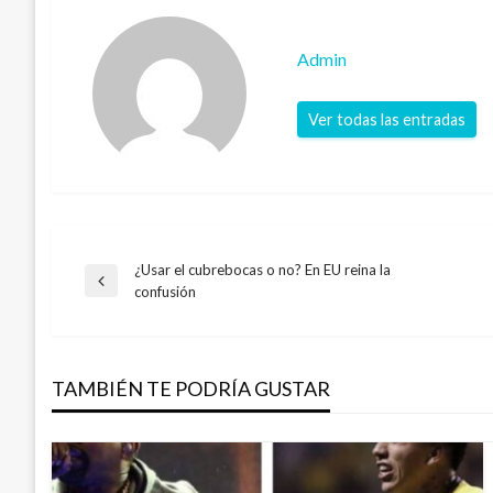
Admin
Ver todas las entradas
¿Usar el cubrebocas o no? En EU reina la
Navegación
Entrada
confusión
anterior
de
TAMBIÉN TE PODRÍA GUSTAR
entradas