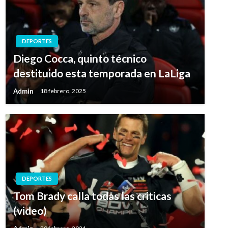
DEPORTES
Diego Cocca, quinto técnico
destituido esta temporada en LaLiga
Admin
18 febrero, 2025
DEPORTES
Tom Brady calla todas las criticas
(video)