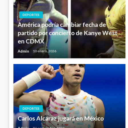
DEPORTES
América podría cambiar fecha de
partido por concierto de Kanye West
en CDMX
Admin
10 enero, 2026
DEPORTES
Carlos Alcaraz jugará en México