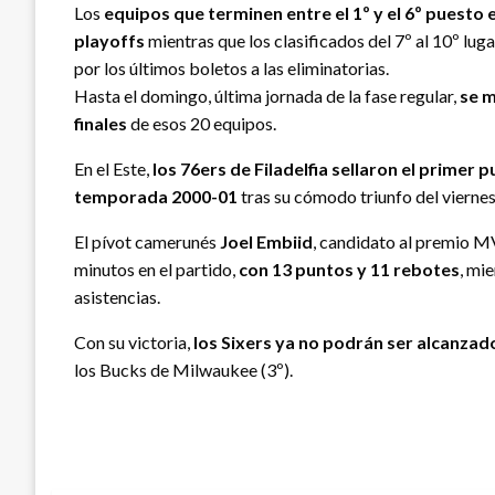
Los
equipos que terminen entre el 1º y el 6º puest
playoffs
mientras que los clasificados del 7º al 10º luga
por los últimos boletos a las eliminatorias.
Hasta el domingo, última jornada de la fase regular,
se m
finales
de esos 20 equipos.
En el Este,
los 76ers de Filadelfia sellaron el primer
temporada 2000-01
tras su cómodo triunfo del vierne
El pívot camerunés
Joel Embiid
, candidato al premio M
minutos en el partido,
con 13 puntos y 11 rebotes
, mi
asistencias.
Con su victoria,
los Sixers ya no podrán ser alcanzad
los Bucks de Milwaukee (3º).