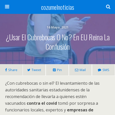
cozumelnoticias
16 Mayo, 2021
¿Usar El Cubrebocas O No? En EU Reina La
Confusión
Share
Tweet
Pin
Mail
SMS
¿Con cubrebocas o sin el? El levantamiento de las
autoridades sanitarias estadunidenses de la
recomendación de llevarla a quienes estén
vacunados
contra el covid
tomó por sorpresa a
funcionarios locales, expertos y
empresas de