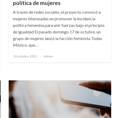
política de mujeres
A través de redes sociales, el proyecto convocó a
mujeres interesadas en promover la incidencia
política femenina para unir fuerzas bajo el principio
de igualdad El pasado domingo 17 de octubre, un
grupo de mujeres lanzó la facción feminista Todas
México, que…
Publicado
20 octubre, 2021
Admin
en