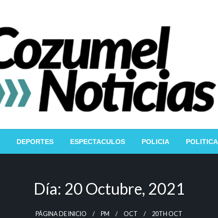
DEPORTES
ESPECTACULOS
POLICIA
POLITICA
Día:
20 Octubre, 2021
PÁGINA DE INICIO
PM
OCT
20TH OCT