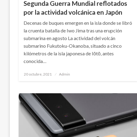
Segunda Guerra Mundial reflotados
por la actividad volcánica en Japón
Decenas de buques emergen en la isla donde se libró
la cruenta batalla de Iwo Jima tras una erupción
submarina en agosto La actividad del volcán
submarino Fukutoku-Okanoba, situado a cinco
kilómetros de la isla japonesa de Iōtō, antes
conocida…
Publicado
20 octubre, 2021
Admin
en