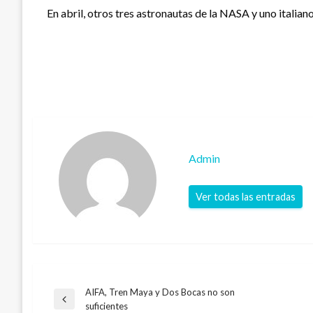
En abril, otros tres astronautas de la NASA y uno italia
Admin
Ver todas las entradas
AIFA, Tren Maya y Dos Bocas no son
Navegación
Entrada
suficientes