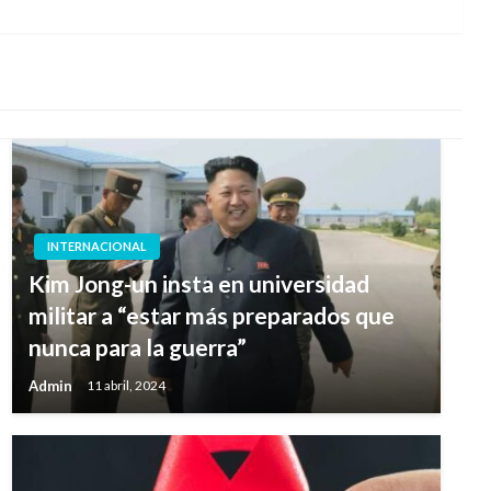
siguiente
INTERNACIONAL
Kim Jong-un insta en universidad
militar a “estar más preparados que
nunca para la guerra”
Admin
11 abril, 2024