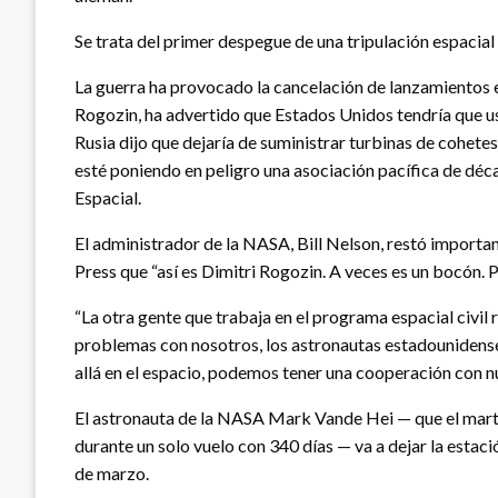
Se trata del primer despegue de una tripulación espacial
La guerra ha provocado la cancelación de lanzamientos e
Rogozin, ha advertido que Estados Unidos tendría que us
Rusia dijo que dejaría de suministrar turbinas de cohe
esté poniendo en peligro una asociación pacífica de déca
Espacial.
El administrador de la NASA, Bill Nelson, restó importa
Press que “así es Dimitri Rogozin. A veces es un bocón. Per
“La otra gente que trabaja en el programa espacial civil r
problemas con nosotros, los astronautas estadounidenses
allá en el espacio, podemos tener una cooperación con n
El astronauta de la NASA Mark Vande Hei — que el mar
durante un solo vuelo con 340 días — va a dejar la estac
de marzo.