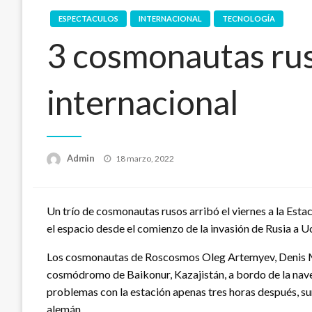
ESPECTACULOS
INTERNACIONAL
TECNOLOGÍA
3 cosmonautas rus
internacional
Publicado
Admin
18 marzo, 2022
en
Un trío de cosmonautas rusos arribó el viernes a la Esta
el espacio desde el comienzo de la invasión de Rusia a U
Los cosmonautas de Roscosmos Oleg Artemyev, Denis M
cosmódromo de Baikonur, Kazajistán, a bordo de la nave
problemas con la estación apenas tres horas después, su
alemán.