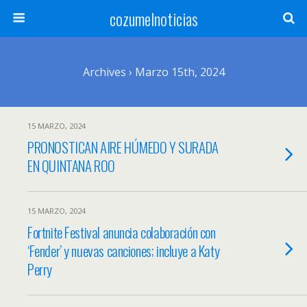
cozumelnoticias
Archives › Marzo 15th, 2024
15 MARZO, 2024
PRONOSTICAN AIRE HÚMEDO Y SURADA
EN QUINTANA ROO
15 MARZO, 2024
Fortnite Festival anuncia colaboración con
‘Fender’ y nuevas canciones; incluye a Katy
Perry