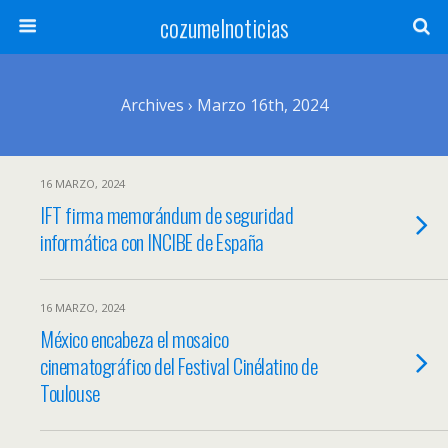
cozumelnoticias
Archives › Marzo 16th, 2024
16 MARZO, 2024
IFT firma memorándum de seguridad
informática con INCIBE de España
16 MARZO, 2024
México encabeza el mosaico
cinematográfico del Festival Cinélatino de
Toulouse