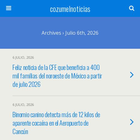
cozumelnoticias
Archives › Julio 6th, 2026
6 JULIO, 2026
Feliz noticia de la CFE que beneficia a 400
mil familias del noroeste de México a partir
de julio 2026
6 JULIO, 2026
Binomio canino detecta más de 12 kilos de
aparente cocaína en el Aeropuerto de
Cancún