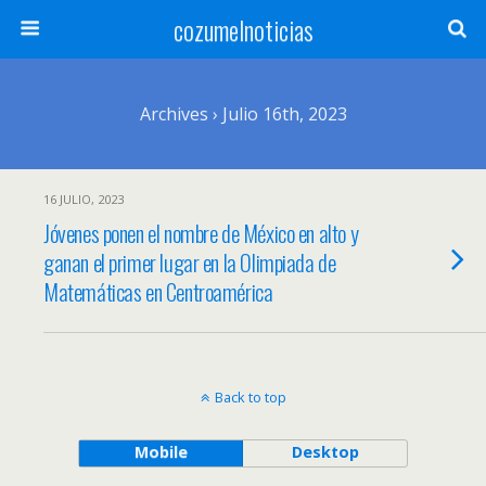
cozumelnoticias
Archives › Julio 16th, 2023
16 JULIO, 2023
Jóvenes ponen el nombre de México en alto y
ganan el primer lugar en la Olimpiada de
Matemáticas en Centroamérica
Back to top
Mobile
Desktop