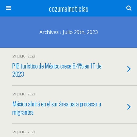
cozumelnoticias
Archives › Julio 29th, 2023
29 JULIO, 2023
PIB turístico de México crece 8.4% en 1T de
2023
29 JULIO, 2023
México abrirá en el sur área para procesar a
migrantes
29 JULIO, 2023